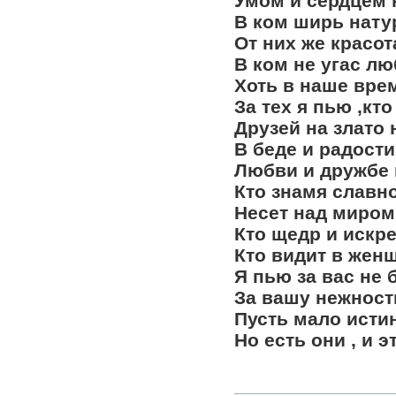
Умом и сердцем 
В ком ширь натур
От них же красот
В ком не угас л
Хоть в наше врем
За тех я пью ,кто
Друзей на злато 
В беде и радости
Любви и дружбе 
Кто знамя славн
Несет над миром 
Кто щедр и искре
Кто видит в жен
Я пью за вас не 
За вашу нежность
Пусть мало исти
Но есть они , и э