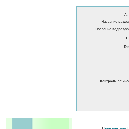
Да
Название разде
Название подразде
Н
Тек
Контрольное чис
|
Блог портала
|