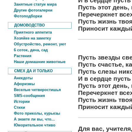
И в сердце пусть
Занятные статуи мира
Пусть этот день,
Другие фотогалереи
Перечеркнет все
Фотоподборки
Пусть жизнь твоя
ДОМОВОДСТВО
Приносит каждый
Приятного аппетита
Хозяйке на заметку
Обустройство, ремонт, уют
6 соток, дача, сад
Растения
Пусть звезды све
Наши домашние животные
Пусть счастье, к
Пусть слезы нико
СМЕХ ДА И ТОЛЬКО
И в сердце пусть
Анекдоты
Афоризмы
Пусть этот день,
Веселые четверостишья
Перечеркнет все
SMS-сообщения
Пусть жизнь твоя
Истории
Приносит каждый
Стихи
Фото приколы, курьезы
А знаете ли вы, что...
Юморительное чтиво
Для вас, учителя