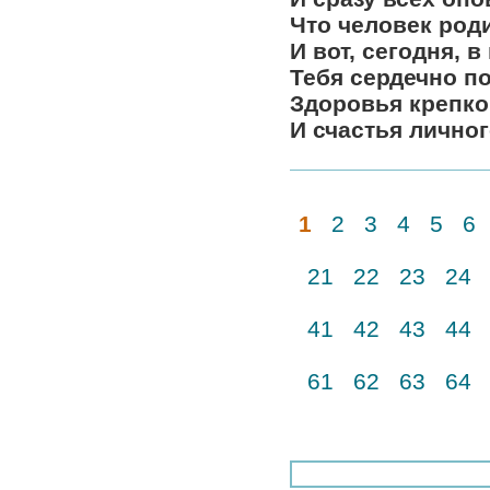
Что человек род
И вот, сегодня, 
Тебя сердечно п
Здоровья крепко
И счастья лично
1
2
3
4
5
6
21
22
23
24
41
42
43
44
61
62
63
64