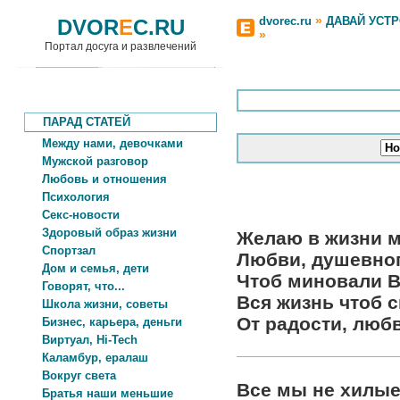
»
dvorec.ru
ДАВАЙ УСТ
DVOR
E
C.RU
»
Портал досуга и развлечений
ПАРАД СТАТЕЙ
Между нами, девочками
Мужской разговор
Любовь и отношения
Психология
Секс-новости
Здоровый образ жизни
Желаю в жизни м
Спортзал
Любви, душевног
Дом и семья, дети
Чтоб миновали В
Говорят, что...
Вся жизнь чтоб 
Школа жизни, советы
От радости, любв
Бизнес, карьера, деньги
Виртуал, Hi-Tech
Каламбур, ералаш
Вокруг света
Все мы не хилые
Братья наши меньшие