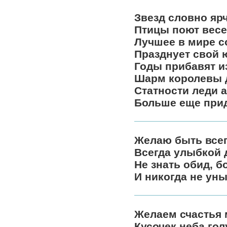
Звезд словно яр
Птицы поют вес
Лучшее в мире с
Празднует свой 
Годы прибавят и
Шарм королевы д
Статности леди 
Больше еще прид
Желаю быть всег
Всегда улыбкой 
Не знать обид, б
И никогда не уны
Желаем счастья 
Кусочек неба гол