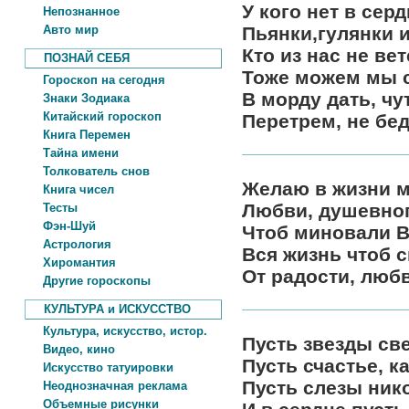
У кого нет в сер
Непознанное
Авто мир
Пьянки,гулянки и
Кто из нас не ве
ПОЗНАЙ СЕБЯ
Тоже можем мы с
Гороскоп на сегодня
В морду дать, чу
Знаки Зодиака
Китайский гороскоп
Перетрем, не бед
Книга Перемен
Тайна имени
Толкователь снов
Желаю в жизни м
Книга чисел
Любви, душевног
Тесты
Фэн-Шуй
Чтоб миновали В
Астрология
Вся жизнь чтоб 
Хиромантия
От радости, любв
Другие гороскопы
КУЛЬТУРА и ИСКУССТВО
Культура, искусство, истор.
Пусть звезды све
Видео, кино
Пусть счастье, к
Искусство татуировки
Пусть слезы нико
Неоднозначная реклама
Объемные рисунки