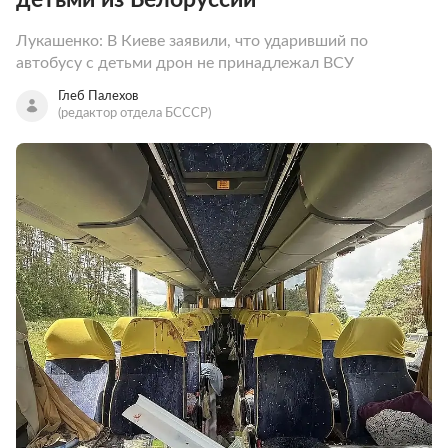
Лукашенко: В Киеве заявили, что ударивший по
автобусу с детьми дрон не принадлежал ВСУ
Глеб Палехов
(редактор отдела БСССР)