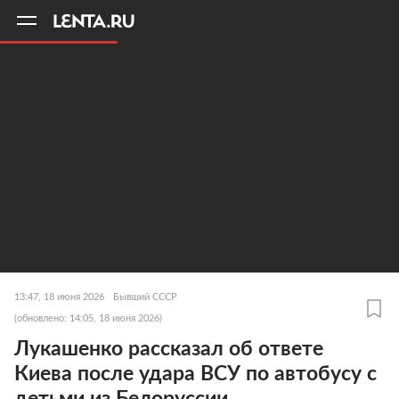
11
A
13:47, 18 июня 2026
Бывший СССР
(обновлено: 14:05, 18 июня 2026)
Лукашенко рассказал об ответе
Киева после удара ВСУ по автобусу с
детьми из Белоруссии