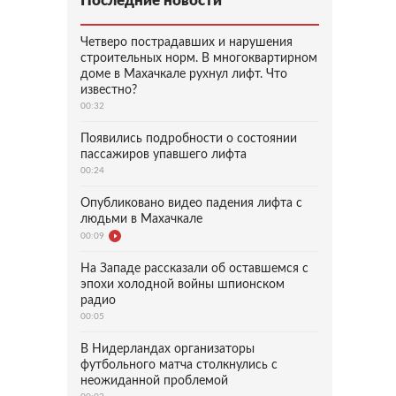
Последние новости
Четверо пострадавших и нарушения
строительных норм. В многоквартирном
доме в Махачкале рухнул лифт. Что
известно?
00:32
Появились подробности о состоянии
пассажиров упавшего лифта
00:24
Опубликовано видео падения лифта с
людьми в Махачкале
00:09
На Западе рассказали об оставшемся с
эпохи холодной войны шпионском
радио
00:05
В Нидерландах организаторы
футбольного матча столкнулись с
неожиданной проблемой