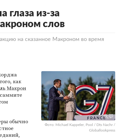
 глаза из-за
акроном слов
акцию на сказанное Макроном во время
орджа
того, как
ль Макрон
а саммите
том
еры обычно
Фото: Michael Kappeler, Pool / Dts Nachr /
стное
Globallookpress
седаний,