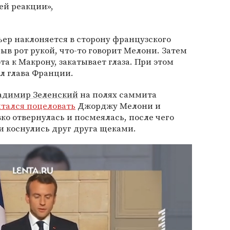
ей реакции»,
ер наклоняется в сторону французского
рыв рот рукой, что-то говорит Мелони. Затем
а к Макрону, закатывает глаза. При этом
ал глава Франции.
адимир Зеленский
на полях саммита
тался поцеловать
Джорджу Мелони и
ко отвернулась и посмеялась, после чего
и коснулись друг друга щеками.