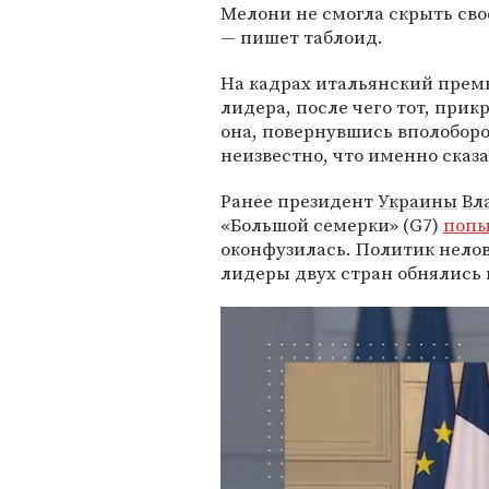
Мелони не смогла скрыть сво
— пишет таблоид.
На кадрах итальянский премь
лидера, после чего тот, прик
она, повернувшись вполоборот
неизвестно, что именно сказ
Ранее президент
Украины
Вл
«Большой семерки» (G7)
попы
оконфузилась. Политик нелов
лидеры двух стран обнялись 