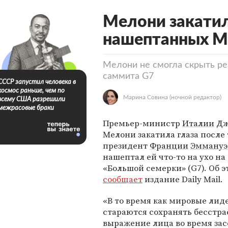
Мелони закатила
нашептанных М
Мелони не смогла скрыть ре
саммита G7
СССР запустил человека в
космос раньше, чем по
Марина Совина
(ночной редактор)
всему США разрешили
межрасовые браки
Премьер-министр
Италии
Дж
Мелони закатила глаза после 
президент
Франции
Эммануэ
нашептал ей что-то на ухо н
«Большой семерки» (G7). Об э
сообщает
издание Daily Mail.
«В то время как мировые лид
стараются сохранять бесстра
выражение лица во время за