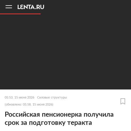
11
A
05:53, 15 июня 2026
Силовые структуры
(обновлено: 05:58, 15 июня 2026)
Российская пенсионерка получила
срок за подготовку теракта