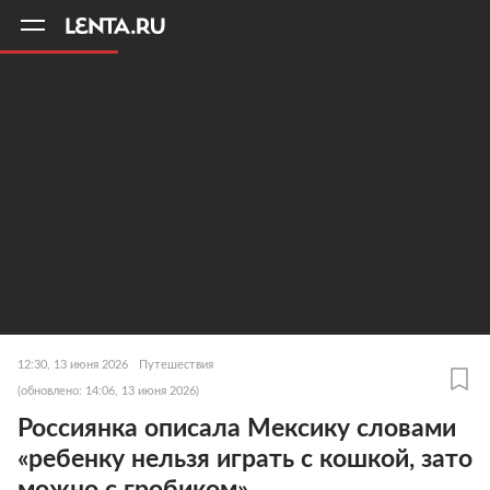
11
A
12:30, 13 июня 2026
Путешествия
(обновлено: 14:06, 13 июня 2026)
Россиянка описала Мексику словами
«ребенку нельзя играть с кошкой, зато
можно с гробиком»