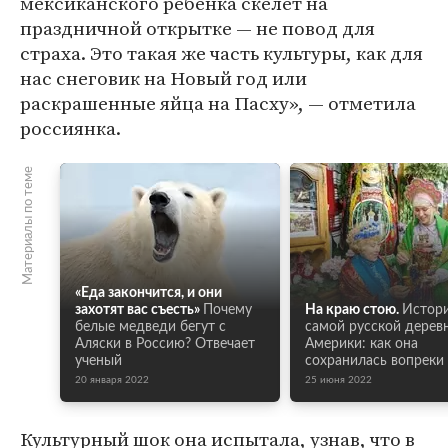
мексиканского ребенка скелет на
праздничной открытке — не повод для
страха. Это такая же часть культуры, как для
нас снеговик на Новый год или
раскрашенные яйца на Пасху», — отметила
россиянка.
Материалы по теме
«Еда закончится, и они
захотят вас съесть»
Почему
На краю стою.
Истор
белые медведи бегут с
самой русской дерев
Аляски в Россию? Отвечает
Америки: как она
ученый
сохранилась вопреки
20 января 2022
25 июня 2022
Культурный шок она испытала, узнав, что в