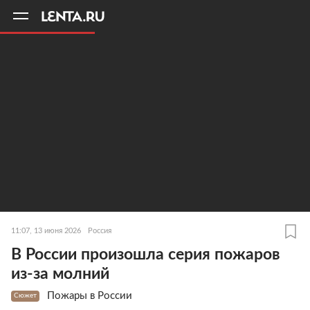
11
A
11:07, 13 июня 2026
Россия
В России произошла серия пожаров
из-за молний
Пожары в России
Сюжет