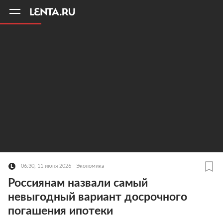
11
A
06:30, 11 июня 2026
Экономика
Россиянам назвали самый
невыгодный вариант досрочного
погашения ипотеки