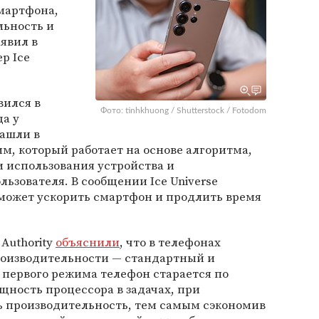
мартфона,
ьность и
аявил в
р Ice
вился в
Фото: tinhkhuong / Shutterstock / Fotodom
а у
нашли в
, который работает на основе алгоритма,
 использования устройства и
зователя. В сообщении Ice Universe
 может ускорить смартфон и продлить время
Authority
объяснили
, что в телефонах
роизводительности — стандартный и
 первого режима телефон старается по
ность процессора в задачах, при
ь производительность, тем самым сэкономив