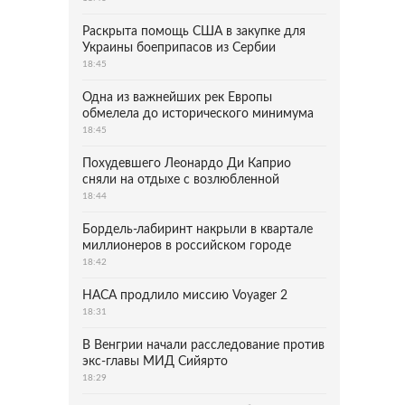
Раскрыта помощь США в закупке для
Украины боеприпасов из Сербии
18:45
Одна из важнейших рек Европы
обмелела до исторического минимума
18:45
Похудевшего Леонардо Ди Каприо
сняли на отдыхе с возлюбленной
18:44
Бордель-лабиринт накрыли в квартале
миллионеров в российском городе
18:42
НАСА продлило миссию Voyager 2
18:31
В Венгрии начали расследование против
экс-главы МИД Сийярто
18:29