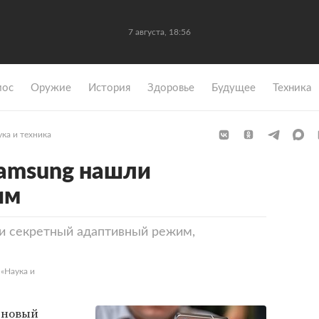
7 августа, 18:56
мос
Оружие
История
Здоровье
Будущее
Техника
ка и техника
Samsung нашли
им
и секретный адаптивный режим,
 «Наука и
 новый