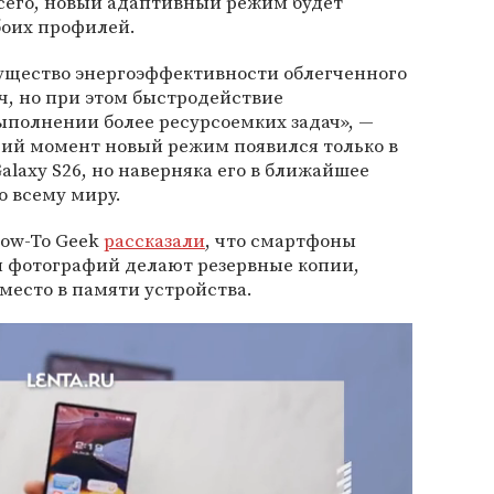
всего, новый адаптивный режим будет
оих профилей.
мущество энергоэффективности облегченного
ч, но при этом быстродействие
ыполнении более ресурсоемких задач», —
щий момент новый режим появился только в
alaxy S26, но наверняка его в ближайшее
о всему миру.
ow-To Geek
рассказали
, что смартфоны
 фотографий делают резервные копии,
 место в памяти устройства.