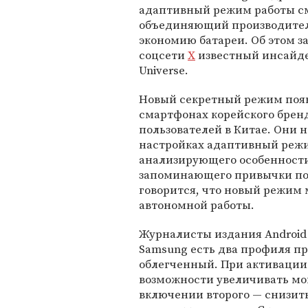
адаптивный режим работы с
объединяющий производител
экономию батареи. Об этом з
соцсети
X
известный инсайде
Universe.
Новый секретный режим поя
смартфонах корейского бренд
пользователей в Китае. Они 
настройках адаптивный режим
анализирующего особенности
запоминающего привычки поль
говорится, что новый режим
автономной работы.
Журналисты издания Android 
Samsung есть два профиля п
облегченный. При активации
возможности увеличивать мощ
включении второго — снизит