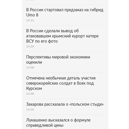
В России стартовал предзаказ на гибрид
Umo 8
14:16
В России сделали вывод об
атаковавшем крымский курорт катере
ВСУ по его фото
14:09
Перспективы мировой экономики
оценили
14:08
Отмечена необычная деталь участия
северокорейских солдат в боях под
Курском
14:08
Захарова рассказала о «польском стыде»
14:04
Лукашенко высказался о формуле
справедливой цены