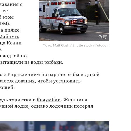
плавания с
 ее
б этом
(DM).
на пляже
Майами
,
ца Келли
Фото: Matt Gush / Shutterstock / Fotodom
ь
 лодкой по
 вытащили из воды рыбаки.
 с Управлением по охране рыбы и дикой
асследования, чтобы установить
ающей.
удь туристки в
Колумбии
. Женщина
увной лодке, однако лодочник потерял