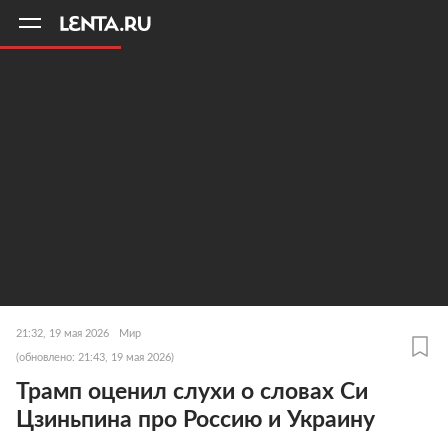
11
A
21:32, 19 мая 2026
Мир
(обновлено: 21:43, 19 мая 2026)
Трамп оценил слухи о словах Си
Цзиньпина про Россию и Украину