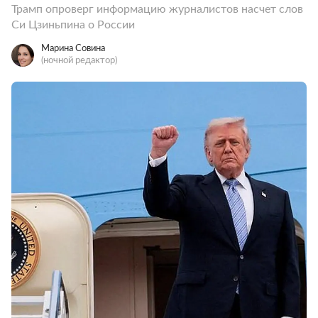
Трамп опроверг информацию журналистов насчет слов
Си Цзиньпина о России
Марина Совина
(ночной редактор)