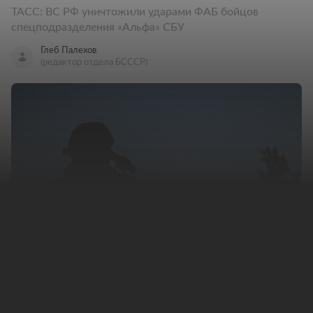
ТАСС: ВС РФ уничтожили ударами ФАБ бойцов
спецподразделения «Альфа» СБУ
Глеб Палехов
(редактор отдела БСССР)