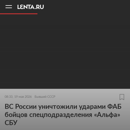
11
A
08:33, 19 мая 2026
Бывший СССР
ВС России уничтожили ударами ФАБ
бойцов спецподразделения «Альфа»
СБУ