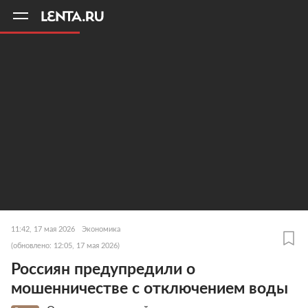
11
A
11:42, 17 мая 2026
Экономика
(обновлено: 12:05, 17 мая 2026)
Россиян предупредили о
мошенничестве с отключением воды