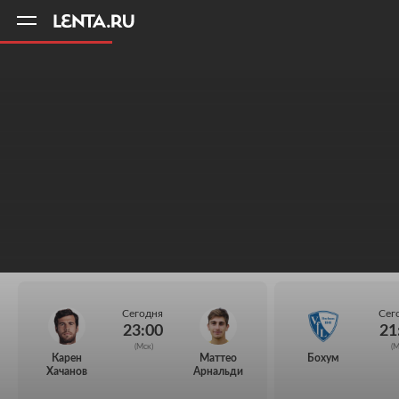
11
A
Сегодня
Сег
23:00
21
(Мск)
(М
Карен
Маттео
Бохум
Хачанов
Арнальди