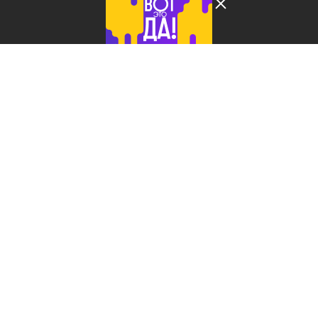
Лента добра
деактивирована. Добро
пожаловать в реальный
мир.
БСД