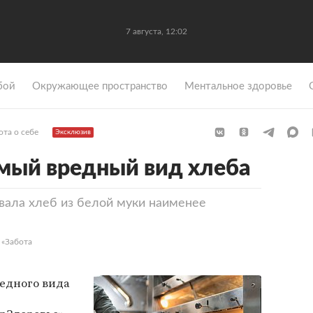
7 августа, 12:02
бой
Окружающее пространство
Ментальное здоровье
ота о себе
Эксклюзив
амый вредный вид хлеба
вала хлеб из белой муки наименее
 «Забота
едного вида