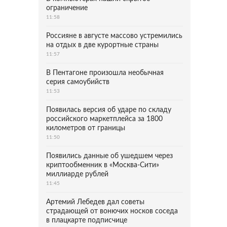
ограничение
11:58
Россияне в августе массово устремились
на отдых в две курортные страны
11:57
В Пентагоне произошла необычная
серия самоубийств
11:53
Появилась версия об ударе по складу
российского маркетплейса за 1800
километров от границы
11:50
Появились данные об ушедшем через
криптообменник в «Москва-Сити»
миллиарде рублей
11:45
Артемий Лебедев дал советы
страдающей от вонючих носков соседа
в плацкарте подписчице