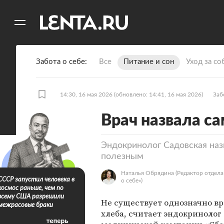
11
A
Забота о себе
Все
Питание и сон
Уход за со
14:30, 16 мая 2026
(обновлено: 14:41, 16 мая 2026)
Заб
Врач назвала с
Эндокринолог Садовская наз
полезным
Наталья Обрядина
(Редактор отдела
СССР запустил человека в
о себе»)
космос раньше, чем по
всему США разрешили
Не существует однозначно вр
межрасовые браки
хлеба, считает эндокринолог