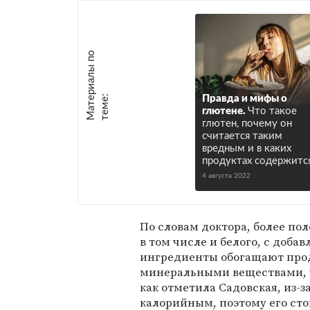
М
а
т
р
и
а
л
ы
п
о
т
е
м
е
е
:
Правда и мифы о
глютене.
Что такое
глютен, почему он
считается таким
вредным и в каких
продуктах содержитс
4 августа 2022
По словам доктора, более по
в том числе и белого, с добав
ингредиенты обогащают про
минеральными веществами, ч
как отметила Садовская, из-з
калорийным, поэтому его сто