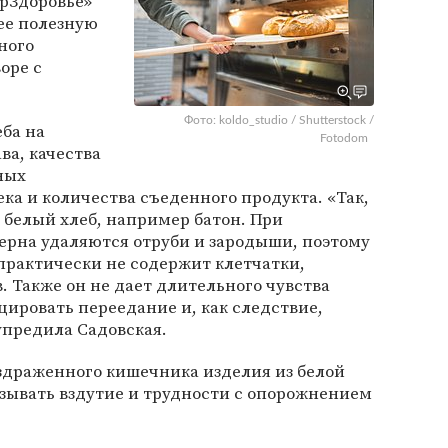
рЗдоровье»
ее полезную
ного
оре с
Фото: koldo_studio / Shutterstock /
еба на
Fotodom
ва, качества
ных
ка и количества съеденного продукта. «Так,
 белый хлеб, например батон. При
зерна удаляются отруби и зародыши, поэтому
практически не содержит клетчатки,
 Также он не дает длительного чувства
ировать переедание и, как следствие,
упредила Садовская.
здраженного кишечника изделия из белой
ызывать вздутие и трудности с опорожнением