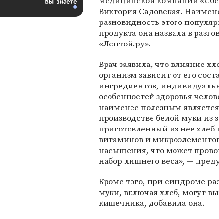
медицинской компании «Сбе
Виктория Садовская
. Наимен
разновидность этого популяр
продукта она назвала в разгов
«Лентой.ру».
Врач заявила, что влияние хл
организм зависит от его соста
ингредиентов, индивидуаль
особенностей здоровья челове
наименее полезным является
производстве белой муки из 
приготовленный из нее хлеб 
витаминов и микроэлементов.
насыщения, что может провоц
набор лишнего веса», — пред
Кроме того, при синдроме ра
муки, включая хлеб, могут в
кишечника, добавила она.