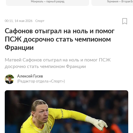
Монреаль — парный разряд
Германия — Вторая Б
00:11, 14 мая 2026
Спорт
Сафонов отыграл на ноль и помог
ПСЖ досрочно стать чемпионом
Франции
Матвей Сафонов отыграл на ноль и помог ПСЖ
досрочно стать чемпионом Франции
Алексей Гусев
(Редактор отдела «Спорт»)