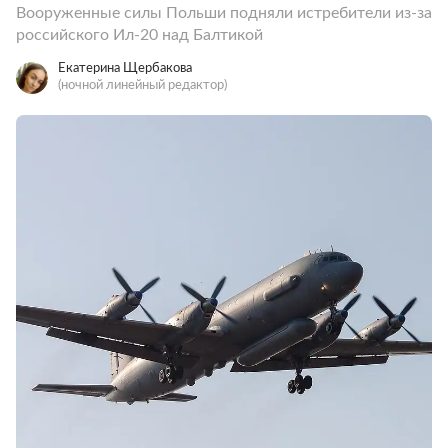
Вооруженные силы Польши подняли истребители из-за
российского Ил-20 над Балтикой
Екатерина Щербакова
(ночной линейный редактор)