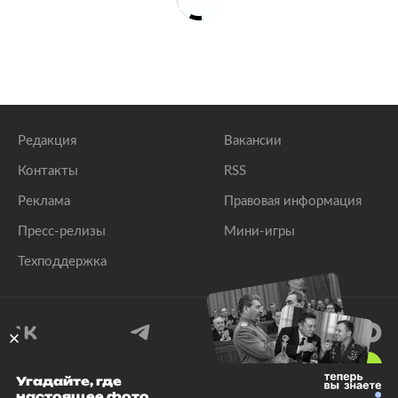
Редакция
Вакансии
Контакты
RSS
Реклама
Правовая информация
Пресс-релизы
Мини-игры
Техподдержка
18
+
Угадайте, где
настоящее фото
© 1999–2026 Все права защищены.