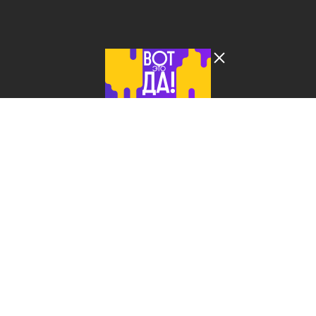
Лента добра
деактивирована. Добро
пожаловать в реальный
мир.
БСД