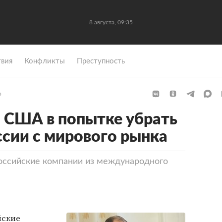
8 августа, 09:35
вия
Конфликты
Преступность
р
 США в попытке убрать
ссии с мирового рынка
оссийские компании из международного
йские