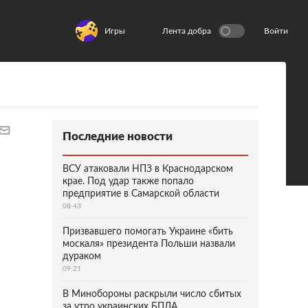
Игры
Лента добра
Войти
Последние новости
ВСУ атаковали НПЗ в Краснодарском
крае. Под удар также попало
предприятие в Самарской области
08:43
Призвавшего помогать Украине «бить
москаля» президента Польши назвали
дураком
09:21
В Минобороны раскрыли число сбитых
за утро украинских БПЛА