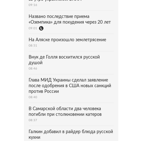
09:16
Названо последствие приема
«Оземпика» для похудения через 20 лет
09:01
На Аляске произошло землетрясение
08:51
Внук де Голля восхитился русской
душой
08:46
Глава МИД Украины сделал заявление
после одобрения в США новых санкций
против России
08:40
В Самарской области два человека
погибли при столкновении катеров
08:37
Галкин добавил в райдер блюда русской
кухни