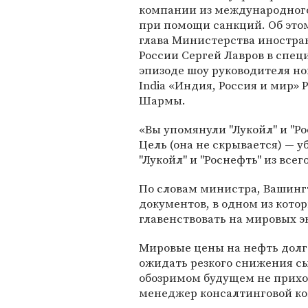
компании из международного
при помощи санкций. Об эт
глава Министерства иностра
России Сергей Лавров в спе
эпизоде шоу руководителя но
India «Индия, Россия и мир»
Шармы.
«Вы упомянули "Лукойл" и "Ро
Цель (она не скрывается) — у
"Лукойл" и "Роснефть" из все
По словам министра, Вашинг
документов, в одном из кото
главенствовать на мировых э
Мировые цены на нефть долго
ожидать резкого снижения с
обозримом будущем не прихо
менеджер консалтинговой к