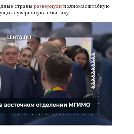
падные страны
развернули
полномасштабную
дущих суверенную политику.