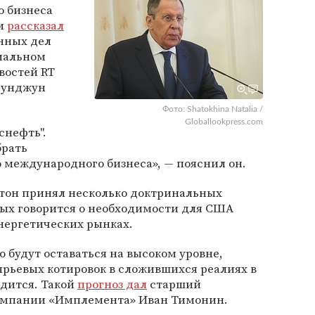
 бизнеса
ом
рассказал
нных дел
циальном
востей RT
 Рунджун
Фото: Shatokhina Natalia /
Globallookpress.com
снефть".
брать
го международного бизнеса», — пояснил он.
тон принял несколько доктринальных
рых говорится о необходимости для США
нергетических рынках.
 будут оставаться на высоком уровне,
ырьевых котировок в сложившихся реалиях в
дится. Такой
прогноз дал
старший
омпании «Имплемента» Иван Тимонин.