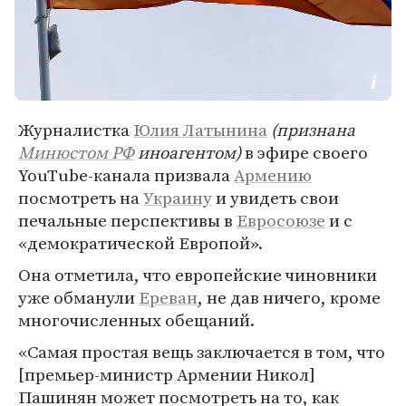
Журналистка
Юлия Латынина
(признана
Минюстом РФ
иноагентом)
в эфире своего
YouTube-канала призвала
Армению
посмотреть на
Украину
и увидеть свои
печальные перспективы в
Евросоюзе
и с
«демократической Европой».
Она отметила, что европейские чиновники
уже обманули
Ереван
, не дав ничего, кроме
многочисленных обещаний.
«Самая простая вещь заключается в том, что
[премьер-министр Армении Никол]
Пашинян может посмотреть на то, как