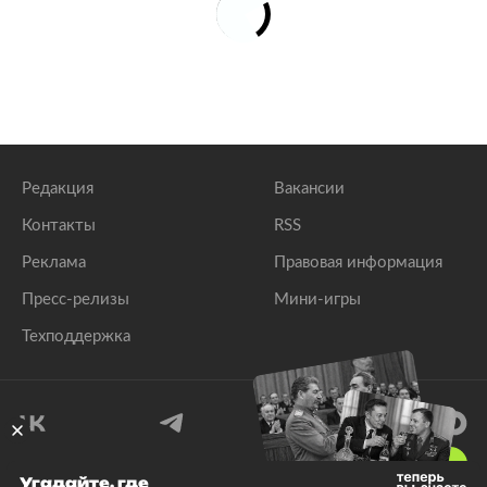
Редакция
Вакансии
Контакты
RSS
Реклама
Правовая информация
Пресс-релизы
Мини-игры
Техподдержка
18
+
Угадайте, где