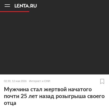
11
A
02:30, 12 мая 2026
Интернет и СМИ
Мужчина стал жертвой начатого
почти 25 лет назад розыгрыша своего
отца