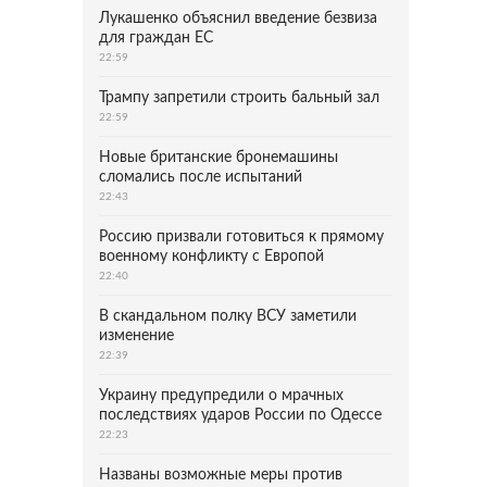
Лукашенко объяснил введение безвиза
для граждан ЕС
22:59
Трампу запретили строить бальный зал
22:59
Новые британские бронемашины
сломались после испытаний
22:43
Россию призвали готовиться к прямому
военному конфликту с Европой
22:40
В скандальном полку ВСУ заметили
изменение
22:39
Украину предупредили о мрачных
последствиях ударов России по Одессе
22:23
Названы возможные меры против