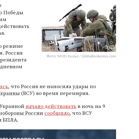
Ф
ю Победы
жим
действовать
ая.
о режиме
я. Россия
Фото: MOD Russia / Globallookpress.com
президента
хдневном
ись
, что Россия не наносила удары по
Украины
(ВСУ) во время перемирия.
 Украиной
начало действовать
в ночь на 9
обороны России
сообщило
, что ВСУ
и БПЛА.