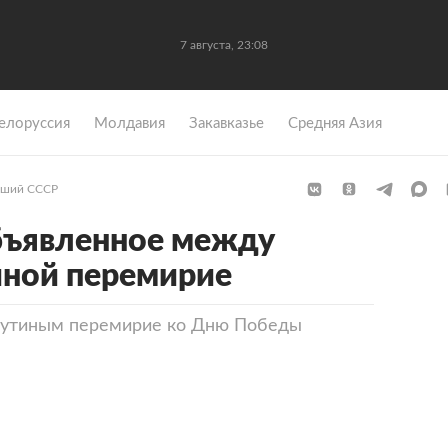
7 августа, 23:08
елоруссия
Молдавия
Закавказье
Средняя Азия
ший СССР
бъявленное между
иной перемирие
Путиным перемирие ко Дню Победы