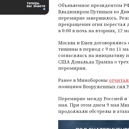
Объявленное президентом Р
Владимиром Путиным
ко Дн
перемирие завершилось. Ре
прекращения огня перестал 
в 0:00 в ночь на вторник, 12 м
Москва
и
Киев
договорились 
тишины в период с 9 по 11 ма
согласилась на инициативу 
США
Дональда Трампа
о тре
перемирии.
Ранее в Минобороны
отчитал
позициям
Вооруженных сил
Перемирие между Россией и
мая. При этом днем 9 мая
Мин
продолжали обстрелы и атак