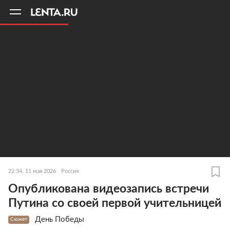
11
A
22:34, 11 мая 2026
Россия
Опубликована видеозапись встречи
Путина со своей первой учительницей
День Победы
Сюжет