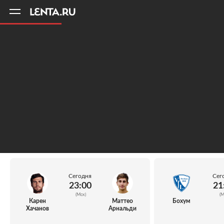
11
A
Сегодня
Сег
23:00
21
(Мск)
(М
Карен
Маттео
Бохум
Хачанов
Арнальди