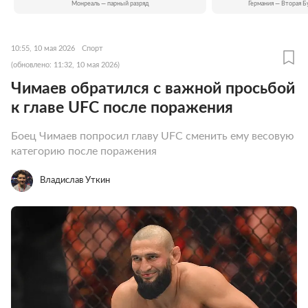
Монреаль — парный разряд
Германия — Вторая Б
10:55, 10 мая 2026
Спорт
(обновлено: 11:32, 10 мая 2026)
Чимаев обратился с важной просьбой
к главе UFC после поражения
Боец Чимаев попросил главу UFC сменить ему весовую
категорию после поражения
Владислав Уткин