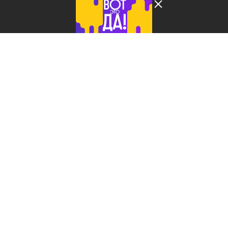
Лента добра
деактивирована. Добро
пожаловать в реальный
мир.
БСД