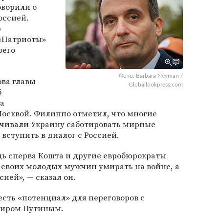
оворили о
оссией.
р
«Патриоты»
оего
Фото: Barbara Neyman /
ова главы
Globallookpress.com
б
а
осквой
. Филиппо отметил, что многие
чивали Украину саботировать мирные
вступить в диалог с Россией.
дь сперва Кошта и другие евробюрократы
 своих молодых мужчин умирать на войне, а
сией», — сказал он.
С есть «потенциал» для переговоров с
иром Путиным
.