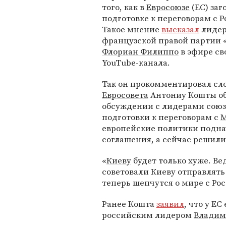
того, как в
Евросоюзе
(ЕС) заг
подготовке к переговорам с Р
Такое мнение
высказал
лиде
французской правой партии 
Флориан Филиппо
в эфире св
YouTube-канала.
Так он прокомментировал сл
Евросовета
Антониу Кошты о
обсуждении с лидерами союз
подготовки к переговорам с
М
европейские политики подна
соглашения, а сейчас решили 
«
Киеву
будет только хуже. Ве
советовали Киеву отправлять
теперь шепчутся о мире с Рос
Ранее Кошта
заявил
, что у Е
российским лидером
Владим