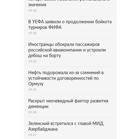
значения
19:36
В УЕФА заявили о продолжении бойкота
турниров ФИФА
19:36
Иностранцы обокрали пассажиров
российской авиакомпании и устроили
дебош на борту
19:32
Нефть подорожала из-за сомнений в
устойчивости договоренностей по
Ормузу
19:31
Раскрыт неочевидный фактор развития
деменции
19:30
Зеленский встретился с главой МИД
Азербайджана
19:27