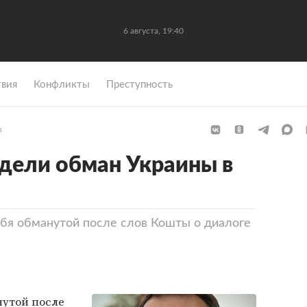
6 августа, 19:40
вия
Конфликты
Преступность
р
дели обман Украины в
ебя обманутой после слов Кошты о диалоге
нутой после