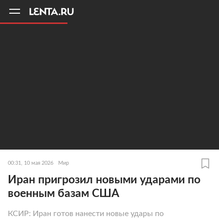
11
A
00:31, 10 мая 2026
Мир
Иран пригрозил новыми ударами по
военным базам США
КСИР: Иран готов нанести новые удары по