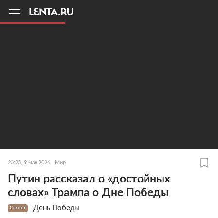
11
A
23:23, 9 мая 2026
Мир
Путин рассказал о «достойных
словах» Трампа о Дне Победы
День Победы
Сюжет