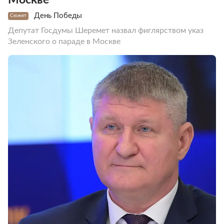
День Победы
Сюжет
Депутат Госдумы Шеремет назвал фиглярством указ
Зеленского о параде в Москве