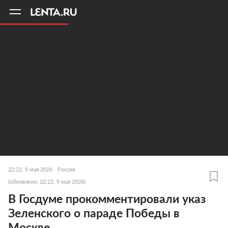
11
A
22:22, 9 мая 2026
Россия
(обновлено: 22:23, 9 мая 2026)
В Госдуме прокомментировали указ
Зеленского о параде Победы в
Москве