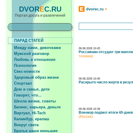
DVOR
E
C.RU
»
dvorec.ru
Портал досуга и развлечений
ПАРАД СТАТЕЙ
Между нами, девочками
09.08.2026 10:45
Россиянин отсудил три милли
Мужской разговор
техника)
Любовь и отношения
Психология
Секс-новости
Здоровый образ жизни
09.08.2026 10:40
Раскрыто число жертв в резул
Спортзал
Дом и семья, дети
Говорят, что...
Школа жизни, советы
Бизнес, карьера, деньги
09.08.2026 10:39
Военкор подвел итоги 40-дне
Виртуал, Hi-Tech
(Россия)
Каламбур, ералаш
Вокруг света
Братья наши меньшие