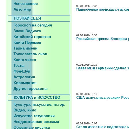
Непознанное
09.08.2026 10:32
Авто мир
Павлюченко предсказал исхо
ПОЗНАЙ СЕБЯ
Гороскоп на сегодня
Знаки Зодиака
09.08.2026 10:30
Китайский гороскоп
Российская тревел-блогерша 
Книга Перемен
Тайна имени
Толкователь снов
Книга чисел
Тесты
09.08.2026 10:19
Глава МВД Германии сделал з
Фэн-Шуй
Астрология
Хиромантия
Другие гороскопы
09.08.2026 10:16
КУЛЬТУРА и ИСКУССТВО
США испугались реакции Росс
Культура, искусство, истор.
Видео, кино
Искусство татуировки
Неоднозначная реклама
09.08.2026 10:07
Стало известно о подготовке
Объемные рисунки