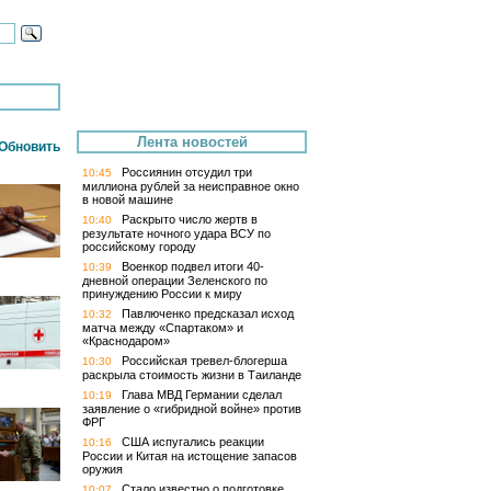
Лента новостей
Обновить
Россиянин отсудил три
10:45
миллиона рублей за неисправное окно
в новой машине
Раскрыто число жертв в
10:40
результате ночного удара ВСУ по
российскому городу
Военкор подвел итоги 40-
10:39
дневной операции Зеленского по
принуждению России к миру
Павлюченко предсказал исход
10:32
матча между «Спартаком» и
«Краснодаром»
Российская тревел-блогерша
10:30
раскрыла стоимость жизни в Таиланде
Глава МВД Германии сделал
10:19
заявление о «гибридной войне» против
ФРГ
США испугались реакции
10:16
России и Китая на истощение запасов
оружия
Стало известно о подготовке
10:07