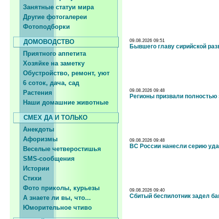
Занятные статуи мира
Другие фотогалереи
Фотоподборки
ДОМОВОДСТВО
09.08.2026 09:51
Бывшего главу сирийской раз
Приятного аппетита
Хозяйке на заметку
Обустройство, ремонт, уют
6 соток, дача, сад
09.08.2026 09:48
Растения
Регионы призвали полностью 
Наши домашние животные
СМЕХ ДА И ТОЛЬКО
Анекдоты
Афоризмы
09.08.2026 09:48
ВС России нанесли серию уда
Веселые четверостишья
SMS-сообщения
Истории
Стихи
Фото приколы, курьезы
09.08.2026 09:40
Сбитый беспилотник задел ба
А знаете ли вы, что...
Юморительное чтиво