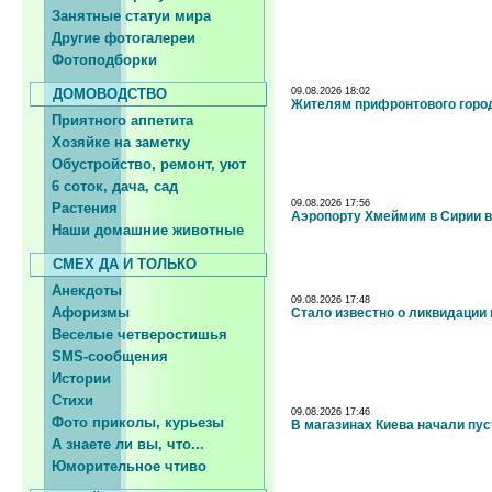
Занятные статуи мира
Другие фотогалереи
Фотоподборки
ДОМОВОДСТВО
09.08.2026 18:02
Жителям прифронтового горо
Приятного аппетита
Хозяйке на заметку
Обустройство, ремонт, уют
6 соток, дача, сад
09.08.2026 17:56
Растения
Аэропорту Хмеймим в Сирии в
Наши домашние животные
СМЕХ ДА И ТОЛЬКО
Анекдоты
09.08.2026 17:48
Афоризмы
Стало известно о ликвидации
Веселые четверостишья
SMS-сообщения
Истории
Стихи
09.08.2026 17:46
Фото приколы, курьезы
В магазинах Киева начали пус
А знаете ли вы, что...
Юморительное чтиво