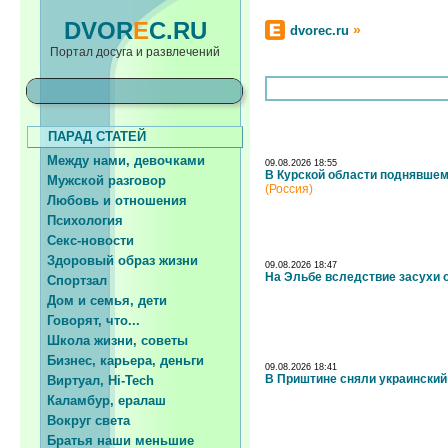
DVOR
E
C.RU
»
dvorec.ru
Портал досуга и развлечений
ПАРАД СТАТЕЙ
Между нами, девочками
09.08.2026 18:55
В Курской области поднявшем
Мужской разговор
(Россия)
Любовь и отношения
Психология
Секс-новости
Здоровый образ жизни
09.08.2026 18:47
На Эльбе вследствие засухи 
Спортзал
Дом и семья, дети
Говорят, что...
Школа жизни, советы
Бизнес, карьера, деньги
09.08.2026 18:41
В Приштине сняли украинский
Виртуал, Hi-Tech
Каламбур, ералаш
Вокруг света
Братья наши меньшие