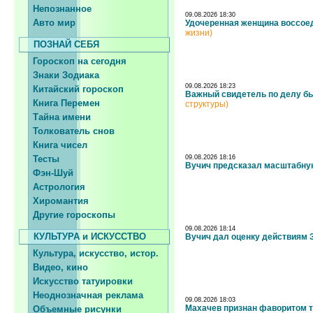
Непознанное
09.08.2026 18:30
Авто мир
Удочеренная женщина воссоед
жизни)
ПОЗНАЙ СЕБЯ
Гороскоп на сегодня
Знаки Зодиака
09.08.2026 18:23
Китайский гороскоп
Важный свидетель по делу бы
Книга Перемен
структуры)
Тайна имени
Толкователь снов
Книга чисел
Тесты
09.08.2026 18:16
Вучич предсказал масштабную
Фэн-Шуй
Астрология
Хиромантия
Другие гороскопы
09.08.2026 18:14
КУЛЬТУРА и ИСКУССТВО
Вучич дал оценку действиям 
Культура, искусство, истор.
Видео, кино
Искусство татуировки
Неоднозначная реклама
09.08.2026 18:03
Махачев признан фаворитом т
Объемные рисунки