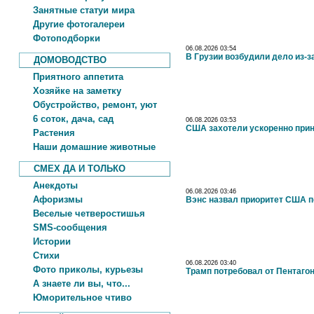
Занятные статуи мира
Другие фотогалереи
Фотоподборки
06.08.2026 03:54
В Грузии возбудили дело из-з
ДОМОВОДСТВО
Приятного аппетита
Хозяйке на заметку
Обустройство, ремонт, уют
6 соток, дача, сад
06.08.2026 03:53
США захотели ускоренно прин
Растения
Наши домашние животные
СМЕХ ДА И ТОЛЬКО
Анекдоты
06.08.2026 03:46
Афоризмы
Вэнс назвал приоритет США 
Веселые четверостишья
SMS-сообщения
Истории
Стихи
06.08.2026 03:40
Фото приколы, курьезы
Трамп потребовал от Пентаго
А знаете ли вы, что...
Юморительное чтиво