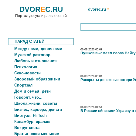
DVOR
E
C.RU
»
dvorec.ru
Портал досуга и развлечений
ПАРАД СТАТЕЙ
Между нами, девочками
06.08.2026 05:07
Пушков высмеял слова Вайкул
Мужской разговор
Любовь и отношения
Психология
Секс-новости
06.08.2026 05:04
Здоровый образ жизни
Раскрыты денежные потери У
Спортзал
Дом и семья, дети
Говорят, что...
Школа жизни, советы
06.08.2026 04:54
Бизнес, карьера, деньги
В России обвинили Украину в
Виртуал, Hi-Tech
Каламбур, ералаш
Вокруг света
Братья наши меньшие