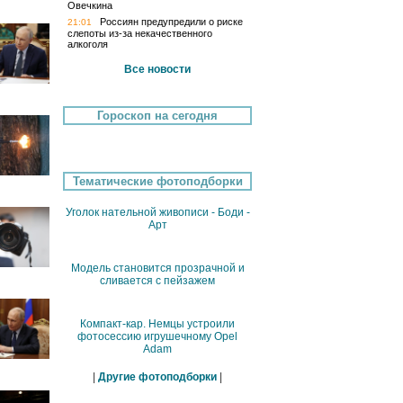
Овечкина
Россиян предупредили о риске
21:01
слепоты из-за некачественного
алкоголя
Все новости
Гороскоп на сегодня
Тематические фотоподборки
Уголок нательной живописи - Боди -
Арт
Модель становится прозрачной и
сливается с пейзажем
Компакт-кар. Немцы устроили
фотосессию игрушечному Opel
Adam
|
Другие фотоподборки
|