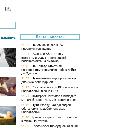
Лента новостей
Обновить
Ценам на жилье в РФ
21:32
предрекли снижение
Рианна и A$AP Rocky
21:31
возмутили соцсети имитацией
полового акта на публике
На Западе отметили
21:25
способность российских войск дойти
до Одессы
Путин назвал одну российскую
21:25
дивизию легендарной
Раскрыты потери ВСУ на одном
21:22
направлении в зоне СВО
Фотограф накачивал молодых
21:21
моделей наркотиками и насиловал их
Путин заслушал доклад об
21:12
обстановке на добропольском
направлении
Трамп раскрыл свое отношение
21:10
к главе Пентагона
Стала известна судьба клюшки
21:03