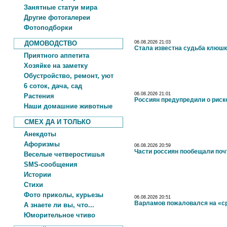
Занятные статуи мира
Другие фотогалереи
Фотоподборки
ДОМОВОДСТВО
06.08.2026 21:03
Стала известна судьба клюшк
Приятного аппетита
Хозяйке на заметку
Обустройство, ремонт, уют
6 соток, дача, сад
06.08.2026 21:01
Растения
Россиян предупредили о риске
Наши домашние животные
СМЕХ ДА И ТОЛЬКО
Анекдоты
Афоризмы
06.08.2026 20:59
Части россиян пообещали поч
Веселые четверостишья
SMS-сообщения
Истории
Стихи
Фото приколы, курьезы
06.08.2026 20:51
Варламов пожаловался на «ср
А знаете ли вы, что...
Юморительное чтиво