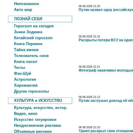
Непознанное
06.08.2026 21:25
Авто мир
Путин назвал одну российску
ПОЗНАЙ СЕБЯ
Гороскоп на сегодня
Знаки Зодиака
06.08.2026 21:22
Китайский гороскоп
Раскрыты потери ВСУ на одно
Книга Перемен
Тайна имени
Толкователь снов
Книга чисел
Тесты
06.08.2026 21:21
Фотограф накачивал молодых
Фэн-Шуй
Астрология
Хиромантия
Другие гороскопы
06.08.2026 21:12
КУЛЬТУРА и ИСКУССТВО
Путин заслушал доклад об об
Культура, искусство, истор.
Видео, кино
Искусство татуировки
Неоднозначная реклама
06.08.2026 21:10
Трамп раскрыл свое отношени
Объемные рисунки