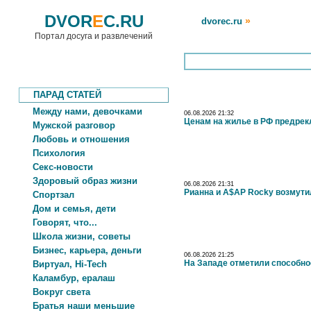
DVOR
E
C.RU
»
dvorec.ru
Портал досуга и развлечений
ПАРАД СТАТЕЙ
Между нами, девочками
06.08.2026 21:32
Ценам на жилье в РФ предрек
Мужской разговор
Любовь и отношения
Психология
Секс-новости
Здоровый образ жизни
06.08.2026 21:31
Рианна и A$AP Rocky возмутил
Спортзал
Дом и семья, дети
Говорят, что...
Школа жизни, советы
Бизнес, карьера, деньги
06.08.2026 21:25
На Западе отметили способно
Виртуал, Hi-Tech
Каламбур, ералаш
Вокруг света
Братья наши меньшие