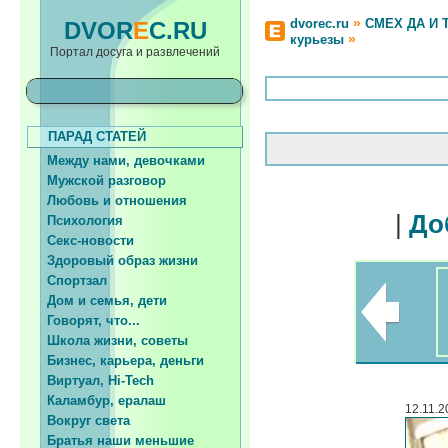
»
dvorec.ru
СМЕХ ДА И 
DVOR
E
C.RU
»
курьезы
Портал досуга и развлечений
ПАРАД СТАТЕЙ
Между нами, девочками
Мужской разговор
Любовь и отношения
|
До
Психология
Секс-новости
Здоровый образ жизни
Спортзал
Дом и семья, дети
Говорят, что...
Школа жизни, советы
Бизнес, карьера, деньги
Виртуал, Hi-Tech
Каламбур, ералаш
12.11.2
Вокруг света
Братья наши меньшие