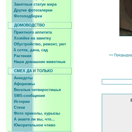
Занятные статуи мира
Другие фотогалереи
Фотоподборки
ДОМОВОДСТВО
Приятного аппетита
Хозяйке на заметку
Обустройство, ремонт, уют
6 соток, дача, сад
<< Предыдущ
Растения
Наши домашние животные
СМЕХ ДА И ТОЛЬКО
Анекдоты
Афоризмы
Веселые четверостишья
SMS-сообщения
Истории
Стихи
Фото приколы, курьезы
А знаете ли вы, что...
Юморительное чтиво