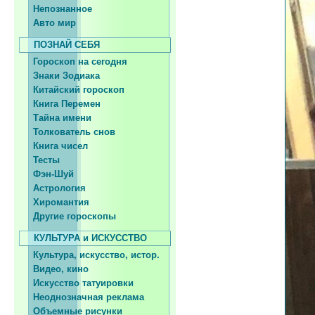
Непознанное
Авто мир
ПОЗНАЙ СЕБЯ
Гороскоп на сегодня
Знаки Зодиака
Китайский гороскоп
Книга Перемен
Тайна имени
Толкователь снов
Книга чисел
Тесты
Фэн-Шуй
Астрология
Хиромантия
Другие гороскопы
КУЛЬТУРА и ИСКУССТВО
Культура, искусство, истор.
Видео, кино
Искусство татуировки
Неоднозначная реклама
Объемные рисунки