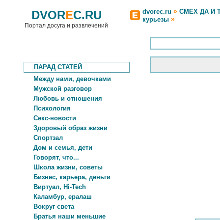
»
dvorec.ru
СМЕХ ДА И 
DVOR
E
C.RU
»
курьезы
Портал досуга и развлечений
ПАРАД СТАТЕЙ
Между нами, девочками
Мужской разговор
Любовь и отношения
Психология
Секс-новости
Здоровый образ жизни
Спортзал
Дом и семья, дети
Говорят, что...
Школа жизни, советы
Бизнес, карьера, деньги
Виртуал, Hi-Tech
Каламбур, ералаш
Вокруг света
Братья наши меньшие