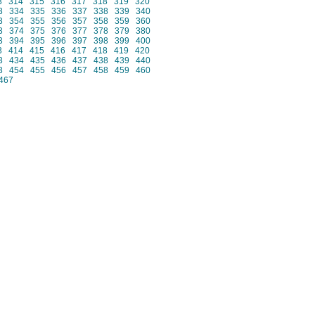
3
314
315
316
317
318
319
320
3
334
335
336
337
338
339
340
3
354
355
356
357
358
359
360
3
374
375
376
377
378
379
380
3
394
395
396
397
398
399
400
3
414
415
416
417
418
419
420
3
434
435
436
437
438
439
440
3
454
455
456
457
458
459
460
467