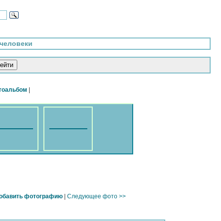
 человеки
тоальбом
|
обавить фотографию
|
Следующее фото >>