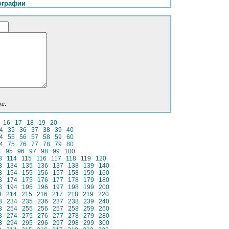
ографии
ке.
16
17
18
19
20
4
35
36
37
38
39
40
4
55
56
57
58
59
60
4
75
76
77
78
79
80
4
95
96
97
98
99
100
3
114
115
116
117
118
119
120
3
134
135
136
137
138
139
140
3
154
155
156
157
158
159
160
3
174
175
176
177
178
179
180
3
194
195
196
197
198
199
200
3
214
215
216
217
218
219
220
3
234
235
236
237
238
239
240
3
254
255
256
257
258
259
260
3
274
275
276
277
278
279
280
3
294
295
296
297
298
299
300