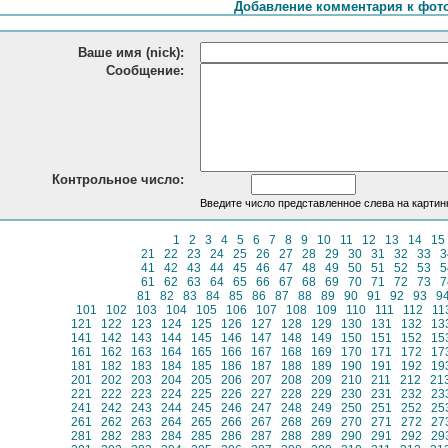
Добавление комментария к фот
Ваше имя (nick):
Сообщение:
Контрольное число:
Введите число представленное слева на картин
1
2
3
4
5
6
7
8
9
10
11
12
13
14
15
21
22
23
24
25
26
27
28
29
30
31
32
33
3
41
42
43
44
45
46
47
48
49
50
51
52
53
5
61
62
63
64
65
66
67
68
69
70
71
72
73
7
81
82
83
84
85
86
87
88
89
90
91
92
93
9
101
102
103
104
105
106
107
108
109
110
111
112
11
121
122
123
124
125
126
127
128
129
130
131
132
13
141
142
143
144
145
146
147
148
149
150
151
152
15
161
162
163
164
165
166
167
168
169
170
171
172
17
181
182
183
184
185
186
187
188
189
190
191
192
19
201
202
203
204
205
206
207
208
209
210
211
212
21
221
222
223
224
225
226
227
228
229
230
231
232
23
241
242
243
244
245
246
247
248
249
250
251
252
25
261
262
263
264
265
266
267
268
269
270
271
272
27
281
282
283
284
285
286
287
288
289
290
291
292
29