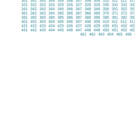
301
302
303
304
305
306
307
308
309
310
311
312
31
321
322
323
324
325
326
327
328
329
330
331
332
33
341
342
343
344
345
346
347
348
349
350
351
352
35
361
362
363
364
365
366
367
368
369
370
371
372
37
381
382
383
384
385
386
387
388
389
390
391
392
39
401
402
403
404
405
406
407
408
409
410
411
412
41
421
422
423
424
425
426
427
428
429
430
431
432
43
441
442
443
444
445
446
447
448
449
450
451
452
45
461
462
463
464
465
466