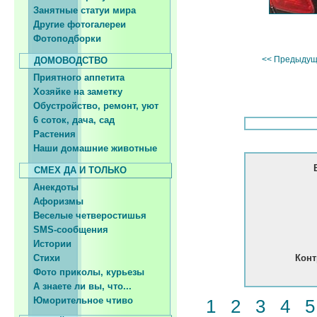
Занятные статуи мира
Другие фотогалереи
Фотоподборки
<< Предыдущ
ДОМОВОДСТВО
Приятного аппетита
Хозяйке на заметку
Обустройство, ремонт, уют
6 соток, дача, сад
Растения
Наши домашние животные
СМЕХ ДА И ТОЛЬКО
Анекдоты
Афоризмы
Веселые четверостишья
SMS-сообщения
Истории
Стихи
Конт
Фото приколы, курьезы
А знаете ли вы, что...
Юморительное чтиво
1
2
3
4