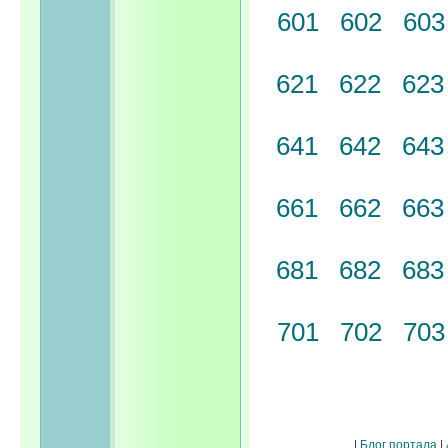
601
602
60
621
622
62
641
642
64
661
662
66
681
682
68
701
702
70
|
Блог портала
|