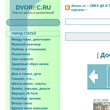
»
dvorec.ru
СМЕХ ДА И 
DVOR
E
C.RU
»
курьезы
Портал досуга и развлечений
ПАРАД СТАТЕЙ
Между нами, девочками
Мужской разговор
Любовь и отношения
|
До
Психология
Секс-новости
Здоровый образ жизни
Спортзал
Дом и семья, дети
Говорят, что...
Школа жизни, советы
Бизнес, карьера, деньги
Виртуал, Hi-Tech
Каламбур, ералаш
07.01.2026 
Вокруг света
Братья наши меньшие