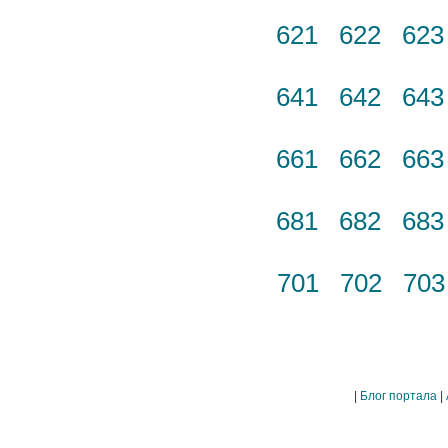
621
622
62
641
642
64
661
662
66
681
682
68
701
702
70
|
Блог портала
|