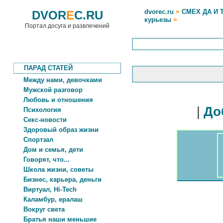
»
dvorec.ru
СМЕХ ДА И 
DVOR
E
C.RU
»
курьезы
Портал досуга и развлечений
ПАРАД СТАТЕЙ
Между нами, девочками
Мужской разговор
Любовь и отношения
|
До
Психология
Секс-новости
Здоровый образ жизни
Спортзал
Дом и семья, дети
Говорят, что...
Школа жизни, советы
Бизнес, карьера, деньги
Виртуал, Hi-Tech
Каламбур, ералаш
Вокруг света
Братья наши меньшие