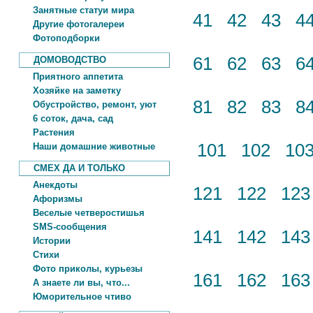
Занятные статуи мира
41
42
43
4
Другие фотогалереи
Фотоподборки
61
62
63
6
ДОМОВОДСТВО
Приятного аппетита
Хозяйке на заметку
81
82
83
8
Обустройство, ремонт, уют
6 соток, дача, сад
Растения
101
102
10
Наши домашние животные
СМЕХ ДА И ТОЛЬКО
Анекдоты
121
122
12
Афоризмы
Веселые четверостишья
SMS-сообщения
141
142
14
Истории
Стихи
Фото приколы, курьезы
161
162
16
А знаете ли вы, что...
Юморительное чтиво