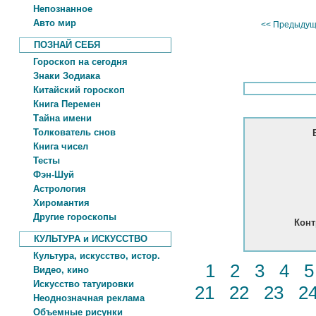
Непознанное
Авто мир
<< Предыдущ
ПОЗНАЙ СЕБЯ
Гороскоп на сегодня
Знаки Зодиака
Китайский гороскоп
Книга Перемен
Тайна имени
Толкователь снов
Книга чисел
Тесты
Фэн-Шуй
Астрология
Хиромантия
Другие гороскопы
Конт
КУЛЬТУРА и ИСКУССТВО
Культура, искусство, истор.
1
2
3
4
Видео, кино
Искусство татуировки
21
22
23
2
Неоднозначная реклама
Объемные рисунки