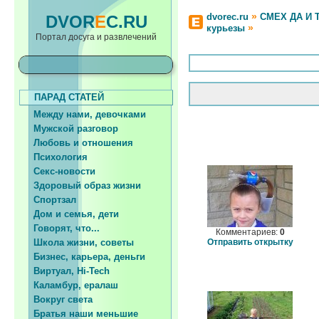
»
dvorec.ru
СМЕХ ДА И 
DVOR
E
C.RU
»
курьезы
Портал досуга и развлечений
ПАРАД СТАТЕЙ
Между нами, девочками
Мужской разговор
Любовь и отношения
Психология
Секс-новости
Здоровый образ жизни
Спортзал
Дом и семья, дети
Говорят, что...
Комментариев:
0
Школа жизни, советы
Отправить открытку
Бизнес, карьера, деньги
Виртуал, Hi-Tech
Каламбур, ералаш
Вокруг света
Братья наши меньшие