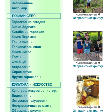
Непознанное
Авто мир
Комментариев:
0
ПОЗНАЙ СЕБЯ
Отправить открытку
Гороскоп на сегодня
Знаки Зодиака
Китайский гороскоп
Книга Перемен
Тайна имени
Толкователь снов
Книга чисел
Тесты
Фэн-Шуй
Комментариев:
0
Отправить открытку
Астрология
Хиромантия
Другие гороскопы
КУЛЬТУРА и ИСКУССТВО
Культура, искусство, истор.
Видео, кино
Искусство татуировки
Неоднозначная реклама
Комментариев:
0
Объемные рисунки
Отправить открытку