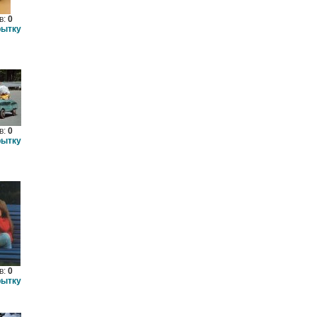
в:
0
рытку
в:
0
рытку
в:
0
рытку