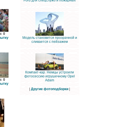
Ford для спецслужб и пожарных
в:
0
рытку
Модель становится прозрачной и
сливается с пейзажем
Компакт-кар. Немцы устроили
фотосессию игрушечному Opel
в:
0
Adam
рытку
|
Другие фотоподборки
|