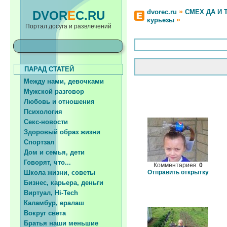
»
dvorec.ru
СМЕХ ДА И 
DVOR
E
C.RU
»
курьезы
Портал досуга и развлечений
ПАРАД СТАТЕЙ
Между нами, девочками
Мужской разговор
Любовь и отношения
Психология
Секс-новости
Здоровый образ жизни
Спортзал
Дом и семья, дети
Говорят, что...
Комментариев:
0
Школа жизни, советы
Отправить открытку
Бизнес, карьера, деньги
Виртуал, Hi-Tech
Каламбур, ералаш
Вокруг света
Братья наши меньшие