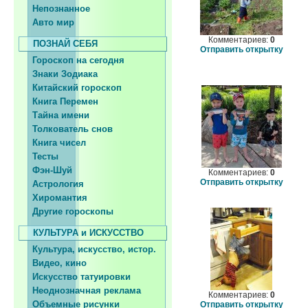
Непознанное
Авто мир
Комментариев:
0
ПОЗНАЙ СЕБЯ
Отправить открытку
Гороскоп на сегодня
Знаки Зодиака
Китайский гороскоп
Книга Перемен
Тайна имени
Толкователь снов
Книга чисел
Тесты
Фэн-Шуй
Комментариев:
0
Отправить открытку
Астрология
Хиромантия
Другие гороскопы
КУЛЬТУРА и ИСКУССТВО
Культура, искусство, истор.
Видео, кино
Искусство татуировки
Неоднозначная реклама
Комментариев:
0
Объемные рисунки
Отправить открытку