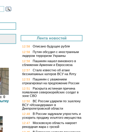
Лента новостей
Описано будущее рубля
12:58
Путин обсудил с иностранным
12:58
лидером терроризм Украины
Пашинян нашел виновного в
12:58
сближении Армении и Евросоюза
Стало известно об атаке
12:57
безэкипажных катеров ВСУ на Ялту
Пашинян с уважением
12:53
отреагировал на предложение России
Раскрыта истинная причина
12:51
появления северокорейских солдат в
зоне СВО
в:
0
рытку
ВС России ударили по эшелону
12:50
ВСУ «Искандерами» в
Днепропетровской области
В России задумали упростить и
12:48
ускорить продажу изъятого имущества
Московскую область накроет
12:47
рекордная жара с грозой