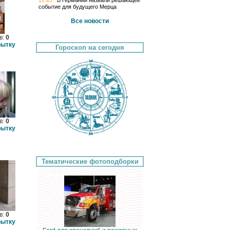
В Германии назвали решающее
12:45
событие для будущего Мерца
Все новости
в:
0
рытку
Гороскоп на сегодня
в:
0
рытку
Тематические фотоподборки
в:
0
рытку