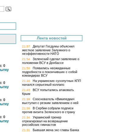
Лента новостей
Депутат Госдумы объяснил
21:57
жесткое заявление Залужного о
неэффективности НАТО
Зеленский сделал заявление о
21:54
положении ВСУ в Донбассе
в:
0
Появились неожиданные
21:50
рытку
подробности о покончивших с собой
командирах ВСУ
На украинских сухопутных КПП
21:46
в:
0
начался серьезный коллапс
рытку
ВСУ попытались атаковать
21:40
Крым
Сооснователь «Википедии»
21:39
в:
0
выступил с резким заявлением о ней
рытку
В Сербии собрали подписи
21:38
против визита Зеленского в страну
в:
0
Украинский тренер
21:34
рытку
отреагировал на возвращение
российских гимнастов
Бывшая жена экс-главы Банка
21:31