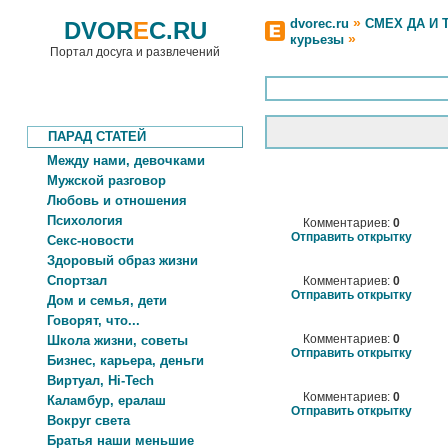
»
dvorec.ru
СМЕХ ДА И 
DVOR
E
C.RU
»
курьезы
Портал досуга и развлечений
ПАРАД СТАТЕЙ
Между нами, девочками
Мужской разговор
Любовь и отношения
Психология
Комментариев:
0
Отправить открытку
Секс-новости
Здоровый образ жизни
Спортзал
Комментариев:
0
Отправить открытку
Дом и семья, дети
Говорят, что...
Комментариев:
0
Школа жизни, советы
Отправить открытку
Бизнес, карьера, деньги
Виртуал, Hi-Tech
Комментариев:
0
Каламбур, ералаш
Отправить открытку
Вокруг света
Братья наши меньшие