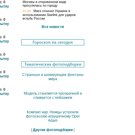
в:
0
Москвы в откровенном виде
прогулялась по городу
рытку
Маск отказал Украине в
21:28
использовании Starlink для ударов
вглубь России
в:
0
рытку
Все новости
в:
0
рытку
Гороскоп на сегодня
в:
0
рытку
Тематические фотоподборки
в:
0
Странные и шокирующие фонтаны
рытку
мира
в:
0
Модель становится прозрачной и
рытку
сливается с пейзажем
Компакт-кар. Немцы устроили
фотосессию игрушечному Opel
Adam
|
Другие фотоподборки
|