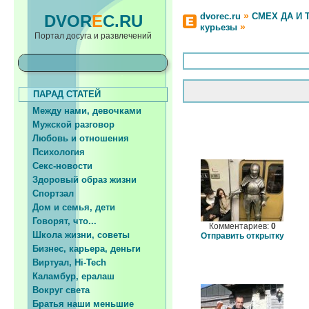
»
dvorec.ru
СМЕХ ДА И 
DVOR
E
C.RU
»
курьезы
Портал досуга и развлечений
ПАРАД СТАТЕЙ
Между нами, девочками
Мужской разговор
Любовь и отношения
Психология
Секс-новости
Здоровый образ жизни
Спортзал
Дом и семья, дети
Говорят, что...
Комментариев:
0
Школа жизни, советы
Отправить открытку
Бизнес, карьера, деньги
Виртуал, Hi-Tech
Каламбур, ералаш
Вокруг света
Братья наши меньшие