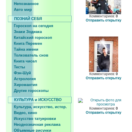
Непознанное
Авто мир
Комментариев:
0
ПОЗНАЙ СЕБЯ
Отправить открытку
Гороскоп на сегодня
Знаки Зодиака
Китайский гороскоп
Книга Перемен
Тайна имени
Толкователь снов
Книга чисел
Тесты
Фэн-Шуй
Комментариев:
0
Отправить открытку
Астрология
Хиромантия
Другие гороскопы
КУЛЬТУРА и ИСКУССТВО
Культура, искусство, истор.
Комментариев:
0
Видео, кино
Отправить открытку
Искусство татуировки
Неоднозначная реклама
Объемные рисунки