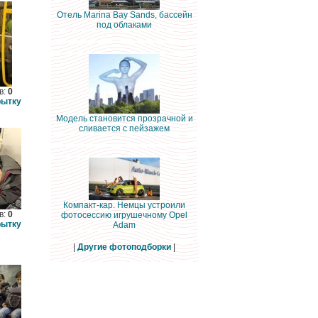
Отель Marina Bay Sands, бассейн
под облаками
в:
0
рытку
Модель становится прозрачной и
сливается с пейзажем
Компакт-кар. Немцы устроили
в:
0
фотосессию игрушечному Opel
рытку
Adam
|
Другие фотоподборки
|