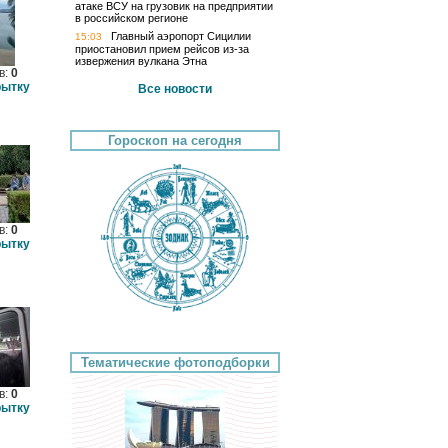
атаке ВСУ на грузовик на предприятии
в российском регионе
Главный аэропорт Сицилии
15:03
приостановил прием рейсов из-за
извержения вулкана Этна
в:
0
рытку
Все новости
Гороскоп на сегодня
в:
0
рытку
Тематические фотоподборки
в:
0
рытку