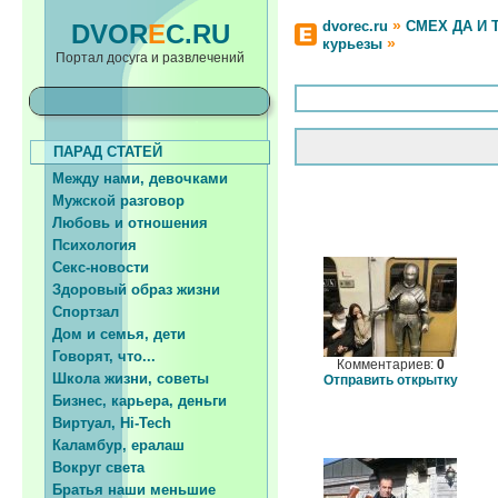
»
dvorec.ru
СМЕХ ДА И 
DVOR
E
C.RU
»
курьезы
Портал досуга и развлечений
ПАРАД СТАТЕЙ
Между нами, девочками
Мужской разговор
Любовь и отношения
Психология
Секс-новости
Здоровый образ жизни
Спортзал
Дом и семья, дети
Говорят, что...
Комментариев:
0
Школа жизни, советы
Отправить открытку
Бизнес, карьера, деньги
Виртуал, Hi-Tech
Каламбур, ералаш
Вокруг света
Братья наши меньшие