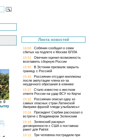
Лента новостей
Собянин сообщил о семи
16:00
сбитых на подлете к Москве БПЛА
Овечкин оценил возможность
15:52
возглавить сборную России
В Эстонии призвали закрыть
15:50
границу с Россией
Россиянин отсудил миллионы
15:45
после ампутации члена из-за
неудачного обрезания в клинике
Стало известно о жестком
15:37
ответе России на удар ВСУ по Керчи
Россиянин описал одну из
15:32
в:
0
самых опасных стран Латинской
рытку
Америки фразой «люди улыбались»
Президент Сербии рассказал о
15:24
встрече с Владимиром Зеленским
Зеленский раскрыл
15:19
договоренности с США о поставках
ракет для Patriot
Три человека пострадали при
15:12