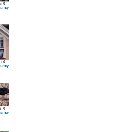
в:
0
рытку
в:
0
рытку
в:
0
рытку