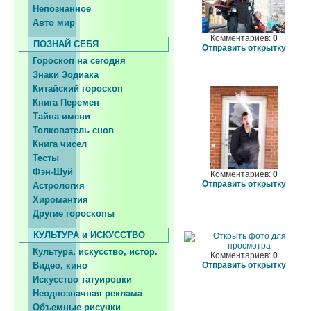
Непознанное
Авто мир
Комментариев:
0
ПОЗНАЙ СЕБЯ
Отправить открытку
Гороскоп на сегодня
Знаки Зодиака
Китайский гороскоп
Книга Перемен
Тайна имени
Толкователь снов
Книга чисел
Тесты
Фэн-Шуй
Комментариев:
0
Отправить открытку
Астрология
Хиромантия
Другие гороскопы
КУЛЬТУРА и ИСКУССТВО
Культура, искусство, истор.
Комментариев:
0
Видео, кино
Отправить открытку
Искусство татуировки
Неоднозначная реклама
Объемные рисунки