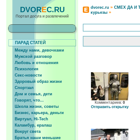
»
dvorec.ru
СМЕХ ДА И 
DVOR
E
C.RU
»
курьезы
Портал досуга и развлечений
ПАРАД СТАТЕЙ
Между нами, девочками
Мужской разговор
Любовь и отношения
Психология
Секс-новости
Здоровый образ жизни
Спортзал
Дом и семья, дети
Говорят, что...
Комментариев:
0
Школа жизни, советы
Отправить открытку
Бизнес, карьера, деньги
Виртуал, Hi-Tech
Каламбур, ералаш
Вокруг света
Братья наши меньшие