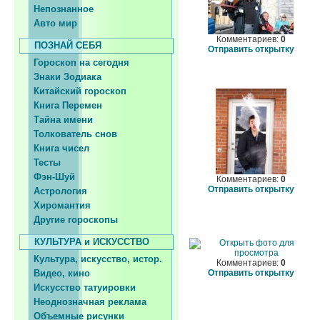
Непознанное
Авто мир
Комментариев:
0
ПОЗНАЙ СЕБЯ
Отправить открытку
Гороскоп на сегодня
Знаки Зодиака
Китайский гороскоп
Книга Перемен
Тайна имени
Толкователь снов
Книга чисел
Тесты
Фэн-Шуй
Комментариев:
0
Отправить открытку
Астрология
Хиромантия
Другие гороскопы
КУЛЬТУРА и ИСКУССТВО
Культура, искусство, истор.
Комментариев:
0
Видео, кино
Отправить открытку
Искусство татуировки
Неоднозначная реклама
Объемные рисунки