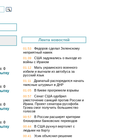
Лента новостей
Федоров сделал Зеленскому
01:53
неприятный намек
США задумались о выходе из
01:39
войны с Ираном
Мать украинского военного
01:12
в:
0
избили и выгнали из автобуса за
рытку
русский язык
Драпатый распорядился начать
01:11
«мясные штурмы» в ДНР
в:
0
В Киеве прогремели взрывы
рытку
01:05
Сенат США одобрил
00:57
ужесточение санкций против России и
Ирана. Проект сенатора-русофоба
в:
0
Грэма смог получить большинство
рытку
голосов
В России расширят критерии
00:57
блокировки банковских переводов
в:
0
рытку
В США рухнул вертолет с
00:44
людьми на борту
Усик объяснил решение
00:41