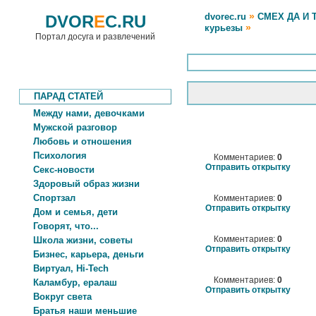
»
dvorec.ru
СМЕХ ДА И 
DVOR
E
C.RU
»
курьезы
Портал досуга и развлечений
ПАРАД СТАТЕЙ
Между нами, девочками
Мужской разговор
Любовь и отношения
Психология
Комментариев:
0
Отправить открытку
Секс-новости
Здоровый образ жизни
Спортзал
Комментариев:
0
Отправить открытку
Дом и семья, дети
Говорят, что...
Комментариев:
0
Школа жизни, советы
Отправить открытку
Бизнес, карьера, деньги
Виртуал, Hi-Tech
Комментариев:
0
Каламбур, ералаш
Отправить открытку
Вокруг света
Братья наши меньшие