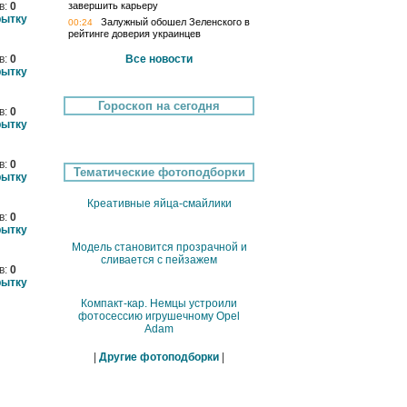
в:
0
завершить карьеру
рытку
Залужный обошел Зеленского в
00:24
рейтинге доверия украинцев
в:
0
Все новости
рытку
Гороскоп на сегодня
в:
0
рытку
в:
0
Тематические фотоподборки
рытку
Креативные яйца-смайлики
в:
0
рытку
Модель становится прозрачной и
сливается с пейзажем
в:
0
рытку
Компакт-кар. Немцы устроили
фотосессию игрушечному Opel
Adam
|
Другие фотоподборки
|