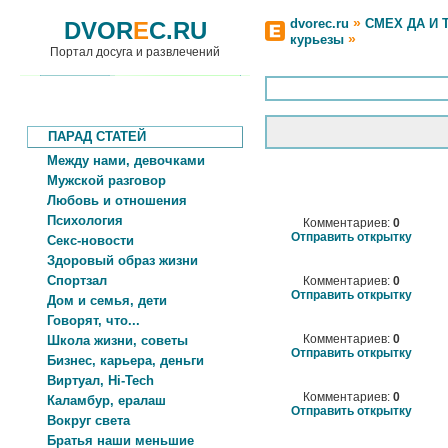
»
dvorec.ru
СМЕХ ДА И 
DVOR
E
C.RU
»
курьезы
Портал досуга и развлечений
ПАРАД СТАТЕЙ
Между нами, девочками
Мужской разговор
Любовь и отношения
Психология
Комментариев:
0
Отправить открытку
Секс-новости
Здоровый образ жизни
Спортзал
Комментариев:
0
Отправить открытку
Дом и семья, дети
Говорят, что...
Комментариев:
0
Школа жизни, советы
Отправить открытку
Бизнес, карьера, деньги
Виртуал, Hi-Tech
Комментариев:
0
Каламбур, ералаш
Отправить открытку
Вокруг света
Братья наши меньшие