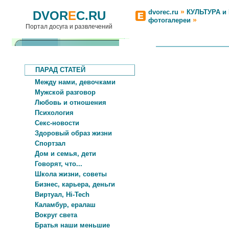
»
dvorec.ru
КУЛЬТУРА и
DVOR
E
C.RU
»
фотогалереи
Портал досуга и развлечений
ПАРАД СТАТЕЙ
Между нами, девочками
Мужской разговор
Любовь и отношения
Психология
Секс-новости
Здоровый образ жизни
Спортзал
Дом и семья, дети
Говорят, что...
Школа жизни, советы
Бизнес, карьера, деньги
Виртуал, Hi-Tech
Каламбур, ералаш
Вокруг света
Братья наши меньшие