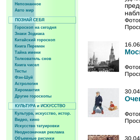
Непознанное
пред
Авто мир
набл
Фото
ПОЗНАЙ СЕБЯ
Прос
Гороскоп на сегодня
Знаки Зодиака
Китайский гороскоп
16.06
Книга Перемен
Мос
Тайна имени
Толкователь снов
Книга чисел
Фото
Тесты
Прос
Фэн-Шуй
Астрология
Хиромантия
30.04
Другие гороскопы
Оче
КУЛЬТУРА и ИСКУССТВО
Фото
Культура, искусство, истор.
Видео, кино
Прос
Искусство татуировки
Неоднозначная реклама
30.04
Объемные рисунки