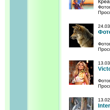
Креа
Фото
Прос
24.03
Фот
Фото
Прос
13.03
Vict
Фото
Прос
13.02
Inte