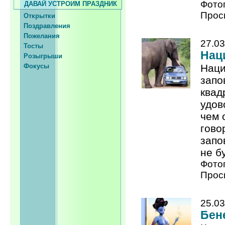
Фото
ДАВАЙ УСТРОИМ ПРАЗДНИК
Прос
Открытки
Поздравления
Пожелания
27.03
Тосты
Нац
Розыгрыши
Фокусы
Наци
запо
квад
удов
чем 
гово
запо
не б
Фото
Прос
25.03
Бен