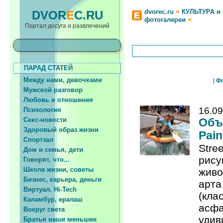
»
dvorec.ru
КУЛЬТУРА и
DVOR
E
C.RU
»
фотогалереи
Портал досуга и развлечений
ПАРАД СТАТЕЙ
Между нами, девочками
|
Ф
Мужской разговор
Любовь и отношения
16.09
Психология
Секс-новости
Объ
Здоровый образ жизни
Pain
Спортзал
Stre
Дом и семья, дети
рису
Говорят, что...
Школа жизни, советы
живо
Бизнес, карьера, деньги
арта
Виртуал, Hi-Tech
(кла
Каламбур, ералаш
асфа
Вокруг света
удив
Братья наши меньшие