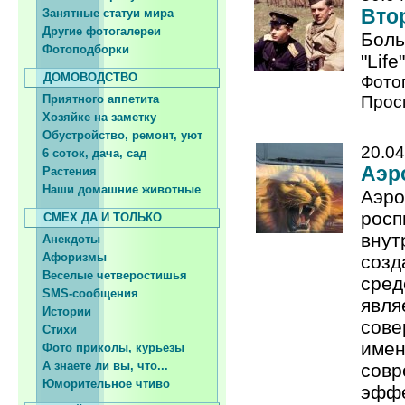
Вто
Занятные статуи мира
Другие фотогалереи
Боль
Фотоподборки
"Lif
ДОМОВОДСТВО
Фото
Приятного аппетита
Прос
Хозяйке на заметку
Обустройство, ремонт, уют
20.04
6 соток, дача, сад
Аэр
Растения
Наши домашние животные
Аэро
росп
СМЕХ ДА И ТОЛЬКО
внут
Анекдоты
Афоризмы
созд
Веселые четверостишья
сред
SMS-сообщения
явля
Истории
сове
Стихи
имен
Фото приколы, курьезы
А знаете ли вы, что...
совр
Юморительное чтиво
эффе