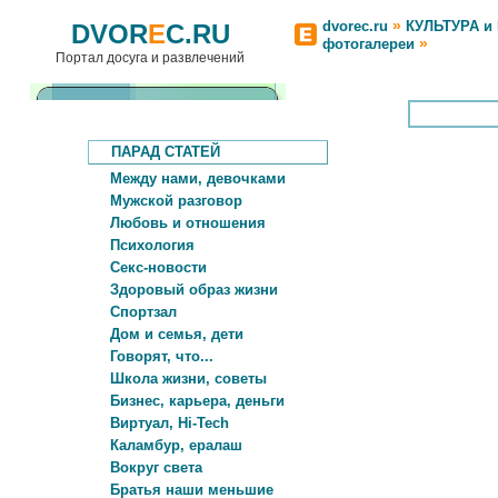
»
dvorec.ru
КУЛЬТУРА и
DVOR
E
C.RU
»
фотогалереи
Портал досуга и развлечений
ПАРАД СТАТЕЙ
Между нами, девочками
Мужской разговор
Любовь и отношения
Психология
Секс-новости
Здоровый образ жизни
Спортзал
Дом и семья, дети
Говорят, что...
Школа жизни, советы
Бизнес, карьера, деньги
Виртуал, Hi-Tech
Каламбур, ералаш
Вокруг света
Братья наши меньшие