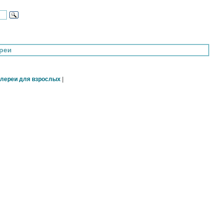
реи
лереи для взрослых
|