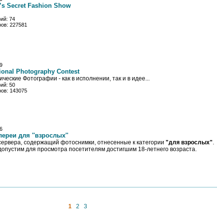
a’s Secret Fashion Show
ий: 74
ов: 227581
9
tional Photography Contest
ческие Фотографии - как в исполнении, так и в идее...
ий: 50
ов: 143075
6
ереи для ''взрослых''
сервера, содержащий фотоснимки, отнесенные к категории
"для взрослых"
.
допустим для просмотра посетителям достигшим 18-летнего возраста.
1
2
3