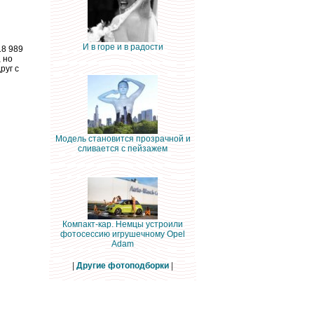
И в горе и в радости
18 989
 но
руг с
Модель становится прозрачной и
сливается с пейзажем
Компакт-кар. Немцы устроили
фотосессию игрушечному Opel
Adam
|
Другие фотоподборки
|