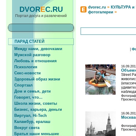
»
dvorec.ru
КУЛЬТУРА и
DVOR
E
C.RU
»
фотогалереи
Портал досуга и развлечений
ПАРАД СТАТЕЙ
Между нами, девочками
|
Ф
Мужской разговор
Любовь и отношения
16.09.201
Психология
Объемны
Секс-новости
Street P
Здоровый образ жизни
живописи
(классич
Спортзал
удивите
Дом и семья, дети
наблюдат
Фотограф
Говорят, что...
Просмотр
Школа жизни, советы
Бизнес, карьера, деньги
16.06.201
Виртуал, Hi-Tech
Москва
Каламбур, ералаш
Фотограф
Вокруг света
Просмотр
Братья наши меньшие