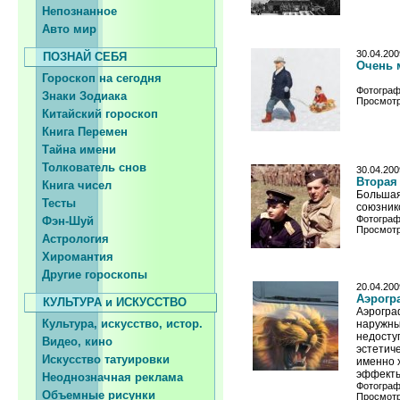
Непознанное
Авто мир
30.04.200
ПОЗНАЙ СЕБЯ
Очень 
Гороскоп на сегодня
Фотограф
Знаки Зодиака
Просмотр
Китайский гороскоп
Книга Перемен
Тайна имени
Толкователь снов
30.04.200
Вторая
Книга чисел
Большая
Тесты
союзник
Фотограф
Фэн-Шуй
Просмотр
Астрология
Хиромантия
Другие гороскопы
20.04.200
Аэрогр
КУЛЬТУРА и ИСКУССТВО
Аэрогра
Культура, искусство, истор.
наружны
недосту
Видео, кино
эстетич
Искусство татуировки
именно 
эффекты
Неоднозначная реклама
Фотограф
Объемные рисунки
Просмотр