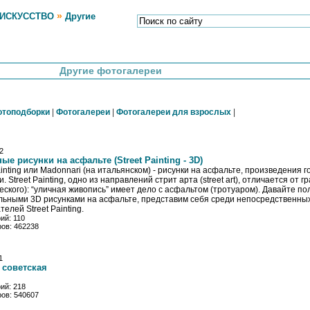
»
 ИСКУССТВО
Другие
Другие фотогалереи
отоподборки
|
Фотогалереи
|
Фотогалереи для взрослых
|
2
е рисунки на асфальте (Street Painting - 3D)
ainting или Madonnari (на итальянском) - рисунки на асфальте, произведения 
. Street Painting, одно из направлений стрит арта (street art), отличается от 
еского): “уличная живопись” имеет дело с асфальтом (тротуаром). Давайте п
льными 3D рисунками на асфальте, представим себя среди непосредственны
елей Street Painting.
ий: 110
ов: 462238
1
 советская
ий: 218
ов: 540607