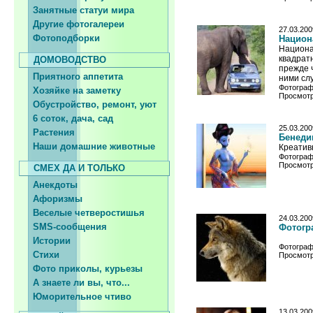
Занятные статуи мира
Другие фотогалереи
27.03.200
Фотоподборки
Национ
Национа
квадрат
ДОМОВОДСТВО
прежде ч
Приятного аппетита
ними слу
Фотограф
Хозяйке на заметку
Просмотр
Обустройство, ремонт, уют
6 соток, дача, сад
25.03.200
Растения
Бенеди
Наши домашние животные
Креатив
Фотограф
Просмотр
СМЕХ ДА И ТОЛЬКО
Анекдоты
Афоризмы
Веселые четверостишья
24.03.200
SMS-сообщения
Фотогр
Истории
Фотограф
Стихи
Просмотр
Фото приколы, курьезы
А знаете ли вы, что...
Юморительное чтиво
13.03.200