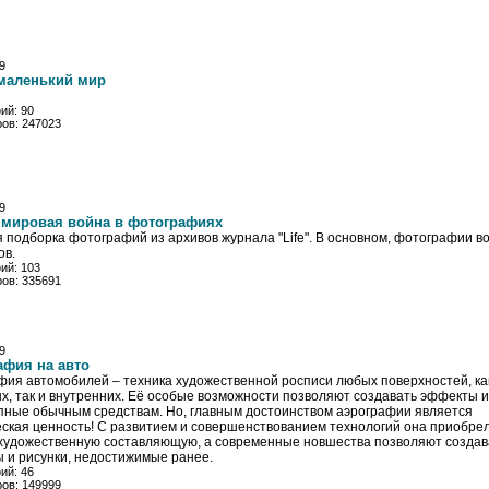
9
маленький мир
ий: 90
ов: 247023
9
 мировая война в фотографиях
 подборка фотографий из архивов журнала "Life". В основном, фотографии в
ов.
ий: 103
ов: 335691
9
афия на авто
фия автомобилей – техника художественной росписи любых поверхностей, ка
х, так и внутренних. Её особые возможности позволяют создавать эффекты и
пные обычным средствам. Но, главным достоинством аэрографии является
еская ценность! С развитием и совершенствованием технологий она приобре
художественную составляющую, а современные новшества позволяют создав
 и рисунки, недостижимые ранее.
ий: 46
ов: 149999