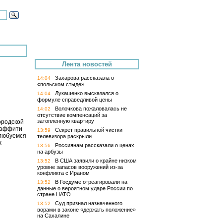
Лента новостей
Захарова рассказала о
14:04
«польском стыде»
Лукашенко высказался о
14:04
формуле справедливой цены
Волочкова пожаловалась не
14:02
отсутствие компенсаций за
затопленную квартиру
городской
граффити
Секрет правильной чистки
13:59
олюбуемся
телевизора раскрыли
х
Россиянам рассказали о ценах
13:56
на арбузы
В США заявили о крайне низком
13:52
уровне запасов вооружений из-за
конфликта с Ираном
В Госдуме отреагировали на
13:52
данные о вероятном ударе России по
стране НАТО
Суд признал назначенного
13:52
ворами в законе «держать положение»
на Сахалине