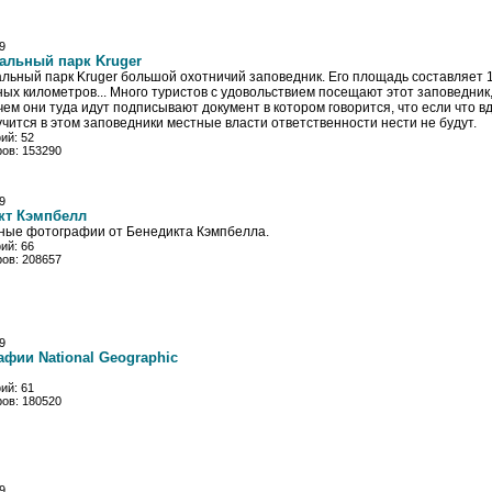
9
альный парк Kruger
льный парк Kruger большой охотничий заповедник. Его площадь составляет 
ных километров... Много туристов с удовольствием посещают этот заповедник,
ем они туда идут подписывают документ в котором говорится, что если что вд
чится в этом заповедники местные власти ответственности нести не будут.
ий: 52
ов: 153290
9
кт Кэмпбелл
ные фотографии от Бенедикта Кэмпбелла.
ий: 66
ов: 208657
9
афии National Geographic
ий: 61
ов: 180520
9