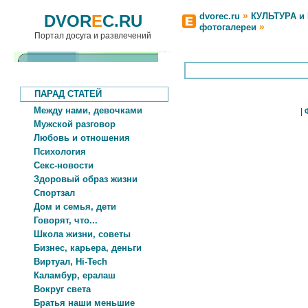
»
dvorec.ru
КУЛЬТУРА и
DVOR
E
C.RU
»
фотогалереи
Портал досуга и развлечений
ПАРАД СТАТЕЙ
Между нами, девочками
|
Мужской разговор
Любовь и отношения
Психология
Секс-новости
Здоровый образ жизни
Спортзал
Дом и семья, дети
Говорят, что...
Школа жизни, советы
Бизнес, карьера, деньги
Виртуал, Hi-Tech
Каламбур, ералаш
Вокруг света
Братья наши меньшие